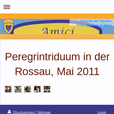
Freunde der Serviten
Amici dei Servi di Maria
Peregrintriduum in der
Rossau, Mai 2011
Druckversion
|
Sitemap
Login