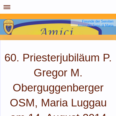
Freunde der Serviten
Amici dei Servi di Maria
60. Priesterjubiläum P.
Gregor M.
Oberguggenberger
OSM, Maria Luggau