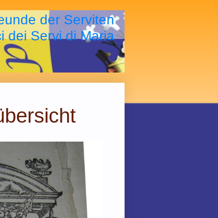
eunde der Serviten
i dei Servi di Maria
bersicht