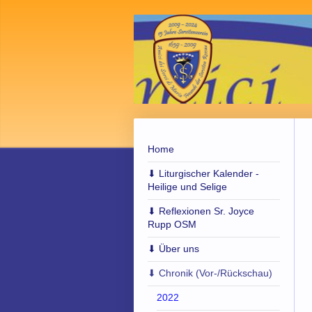
Home
⬇︎ Liturgischer Kalender -
Heilige und Selige
⬇︎ Reflexionen Sr. Joyce
Rupp OSM
⬇︎ Über uns
⬇︎ Chronik (Vor-/Rückschau)
2022