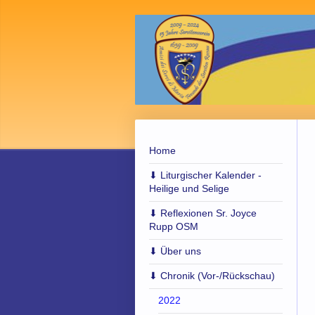
Home
⬇︎ Liturgischer Kalender -
Heilige und Selige
⬇︎ Reflexionen Sr. Joyce
Rupp OSM
⬇︎ Über uns
⬇︎ Chronik (Vor-/Rückschau)
2022